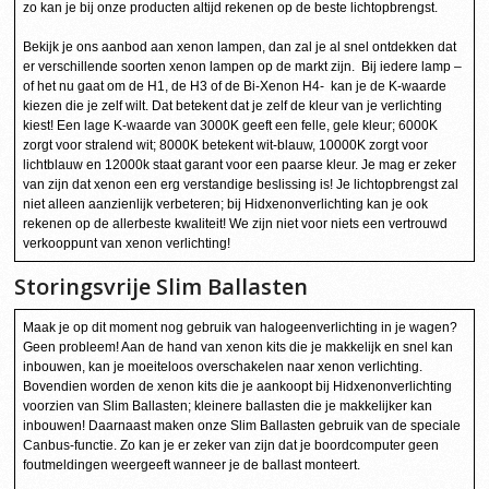
zo kan je bij onze producten altijd rekenen op de beste lichtopbrengst.
Bekijk je ons aanbod aan xenon lampen, dan zal je al snel ontdekken dat
er verschillende soorten xenon lampen op de markt zijn. Bij iedere lamp –
of het nu gaat om de H1, de H3 of de Bi-Xenon H4- kan je de K-waarde
kiezen die je zelf wilt. Dat betekent dat je zelf de kleur van je verlichting
kiest! Een lage K-waarde van 3000K geeft een felle, gele kleur; 6000K
zorgt voor stralend wit; 8000K betekent wit-blauw, 10000K zorgt voor
lichtblauw en 12000k staat garant voor een paarse kleur. Je mag er zeker
van zijn dat xenon een erg verstandige beslissing is! Je lichtopbrengst zal
niet alleen aanzienlijk verbeteren; bij Hidxenonverlichting kan je ook
rekenen op de allerbeste kwaliteit! We zijn niet voor niets een vertrouwd
verkooppunt van xenon verlichting!
Storingsvrije Slim Ballasten
Maak je op dit moment nog gebruik van halogeenverlichting in je wagen?
Geen probleem! Aan de hand van xenon kits die je makkelijk en snel kan
inbouwen, kan je moeiteloos overschakelen naar xenon verlichting.
Bovendien worden de xenon kits die je aankoopt bij Hidxenonverlichting
voorzien van Slim Ballasten; kleinere ballasten die je makkelijker kan
inbouwen! Daarnaast maken onze Slim Ballasten gebruik van de speciale
Canbus-functie. Zo kan je er zeker van zijn dat je boordcomputer geen
foutmeldingen weergeeft wanneer je de ballast monteert.