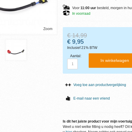
Voor
11:00 uur
besteld, morgen in hui
In voorraad
Zoom
€ 14,99
€ 9,95
Inclusief 21% BTW
Aantal:
In winkelwagen
Voeg toe aan productvergelijking
E-mail naar een vriend
Is dit het juiste product voor mijn voertui
Weet u niet welke fitting u nodig heeft? Dit 
u
hier
checken. Neem echter ook gerust ev