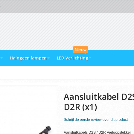
e
Nieuw
Halogeen lampen
LED Verlichting
Aansluitkabel D2S
D2R (x1)
Schrijf de eerste review over dit product
Aansluitkabels D2S / D2R Verloopstekker