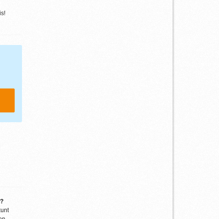
s!
g?
kunt
en