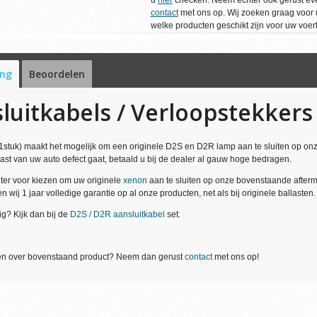
contact
met ons op. Wij zoeken graag voor u
welke producten geschikt zijn voor uw voert
ing
Beoordelen
luitkabels / Verloopstekkers
1stuk) maakt het mogelijk om een originele D2S en D2R lamp aan te sluiten op on
last van uw auto defect gaat, betaald u bij de dealer al gauw hoge bedragen.
hter voor kiezen om uw originele
xenon
aan te sluiten op onze bovenstaande afterma
wij 1 jaar volledige garantie op al onze producten, net als bij originele ballasten.
ig? Kijk dan bij de
D2S / D2R aansluitkabel
set.
gen over bovenstaand product? Neem dan gerust
contact
met ons op!