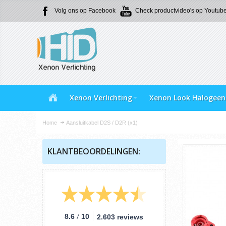
Volg ons op Facebook
Check productvideo's op Youtub
Xenon Verlichting
Xenon Look Halogeen
Home
Aansluitkabel D2S / D2R (x1)
KLANTBEOORDELINGEN:
/
8.6
10
2.603 reviews