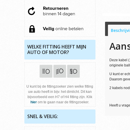
Beschrijv
Aans
WELKE FITTING HEEFT MIJN
AUTO OF MOTOR?
Deze kabel (
originele bal
U kunt er ec
Daarom geven 
U kunt bij de fittingzoeker zien welke fitting
2 kabels nod
uw auto heeft in bijv. het dimlicht. Dit kan
bijvoorbeeld een H7 of H4 fitting zijn. Klik
hier
om te gaan naar de fittingzoeker.
Heeft u vra
SNEL & VEILIG: