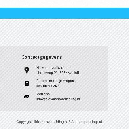
Contactgegevens
Hidxenonverlichting.nl
n
Hallseweg 21, 6964AJ Hall
Bel ons met al je vragen:
?
085 00 13 267
Mail ons:
info@hidxenonverlichting.nl
Copyright Hidxenonverlichting.nl & Autolampenshop.nl