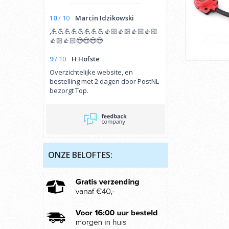
10
/
10
Marcin Idzikowski
,💪💪💪💪💪💪💪💪👍🏻👍🏻👍🏻👍🏻
👍🏻👍🏻😎😎😎😎
9
/
10
H Hofste
Overzichtelijke website, en
bestelling met 2 dagen door PostNL
bezorgt Top.
ONZE BELOFTES: