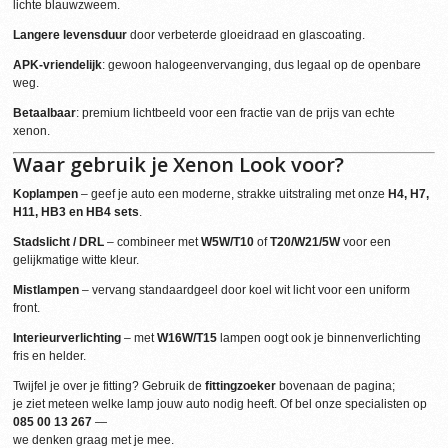
lichte blauwzweem.
Langere levensduur
door verbeterde gloeidraad en glascoating.
APK-vriendelijk
: gewoon halogeenvervanging, dus legaal op de openbare
weg.
Betaalbaar
: premium lichtbeeld voor een fractie van de prijs van echte
xenon.
Waar gebruik je Xenon Look voor?
Koplampen
– geef je auto een moderne, strakke uitstraling met onze
H4, H7,
H11, HB3 en HB4 sets
.
Stadslicht / DRL
– combineer met
W5W/T10
of
T20/W21/5W
voor een
gelijkmatige witte kleur.
Mistlampen
– vervang standaardgeel door koel wit licht voor een uniform
front.
Interieurverlichting
– met
W16W/T15
lampen oogt ook je binnenverlichting
fris en helder.
Twijfel je over je fitting? Gebruik de
fittingzoeker
bovenaan de pagina;
je ziet meteen welke lamp jouw auto nodig heeft. Of bel onze specialisten op
085 00 13 267
—
we denken graag met je mee.