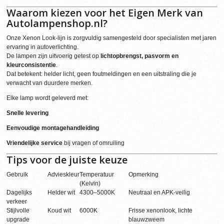
Waarom kiezen voor het Eigen Merk van
Autolampenshop.nl?
Onze Xenon Look-lijn is zorgvuldig samengesteld door specialisten met jaren
ervaring in autoverlichting.
De lampen zijn uitvoerig getest op
lichtopbrengst, pasvorm en
kleurconsistentie
.
Dat betekent: helder licht, geen foutmeldingen en een uitstraling die je
verwacht van duurdere merken.
Elke lamp wordt geleverd met:
Snelle levering
Eenvoudige montagehandleiding
Vriendelijke service
bij vragen of omruiling
Tips voor de juiste keuze
Gebruik
Advieskleur
Temperatuur
Opmerking
(Kelvin)
Dagelijks
Helder wit
4300–5000K
Neutraal en APK-veilig
verkeer
Stijlvolle
Koud wit
6000K
Frisse xenonlook, lichte
upgrade
blauwzweem