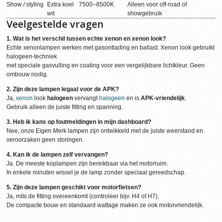
Show / styling
Extra koel
7500–8500K
Alleen voor off-road of
wit
showgebruik
Veelgestelde vragen
1. Wat is het verschil tussen echte xenon en xenon look?
Echte xenonlampen werken met gasontlading en ballast. Xenon look gebruikt
halogeen-techniek
met speciale gasvulling en coating voor een vergelijkbare lichtkleur. Geen
ombouw nodig.
2. Zijn deze lampen legaal voor de APK?
Ja,
xenon
look
halogeen
vervangt
halogeen
en is
APK-vriendelijk
.
Gebruik alleen de juiste fitting en spanning.
3. Heb ik kans op foutmeldingen in mijn dashboard?
Nee, onze Eigen Merk lampen zijn ontwikkeld met de juiste weerstand en
veroorzaken geen storingen.
4. Kan ik de lampen zelf vervangen?
Ja. De meeste koplampen zijn bereikbaar via het motorruim.
In enkele minuten wissel je de lamp zonder speciaal gereedschap.
5. Zijn deze lampen geschikt voor motorfietsen?
Ja, mits de fitting overeenkomt (controleer bijv. H4 of H7).
De compacte bouw en standaard wattage maken ze ook motorvriendelijk.