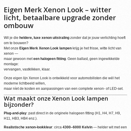
Eigen Merk Xenon Look – witter
licht, betaalbare upgrade zonder
ombouw
Wil je die
heldere, luxe xenon uitstraling
zonder dat je jouw verlichting hoeft
om te bouwen?
Met onze
Eigen Merk Xenon Look lampen
krijg je het frisse, witte licht van
xenon —
maar gewoon met
een halogeen fitting
. Geen ballast, geen ingewikkelde
montage:
vervangen, vastklikken, klaar.
Onze eigen lijn Xenon Look is ontwikkeld voor automobilisten die wél het
moderne lichtbeeld willen,
maar níet de kosten en aanpassingen van een complete xenon- of LED-set.
Wat maakt onze Xenon Look lampen
bijzonder?
Plug-and-play
: past direct in de originele halogeen fitting (H1, H4, H7, H9,
H11, HB3, HB4 enz.).
Realistische xenon-lookkleur
: circa
4300–6000 Kelvin
— helder wit met een