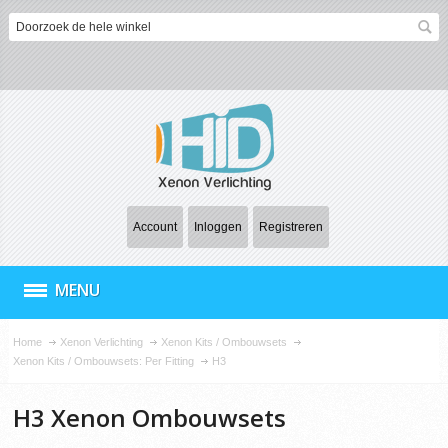
Account
Inloggen
Registreren
MENU
Home
Xenon Verlichting
Xenon Kits / Ombouwsets
Xenon Kits / Ombouwsets: Per Fitting
H3
H3 Xenon Ombouwsets