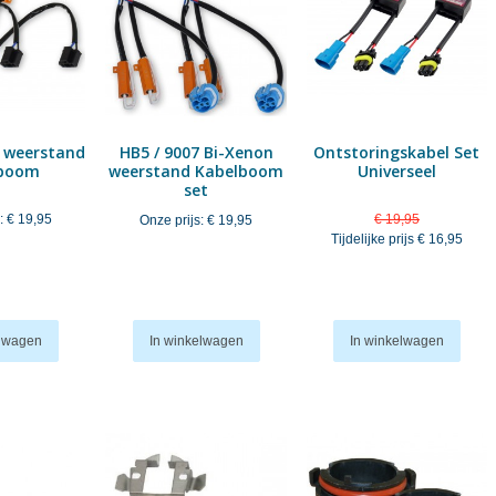
 weerstand
HB5 / 9007 Bi-Xenon
Ontstoringskabel Set
lboom
weerstand Kabelboom
Universeel
set
:
€ 19,95
€ 19,95
Onze prijs:
€ 19,95
Tijdelijke prijs
€ 16,95
elwagen
In winkelwagen
In winkelwagen