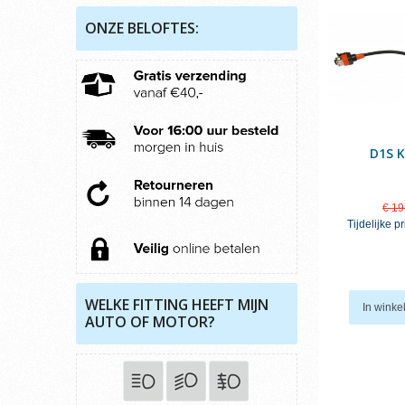
ONZE BELOFTES:
D1S K
€ 19
Tijdelijke pr
WELKE FITTING HEEFT MIJN
In wink
AUTO OF MOTOR?