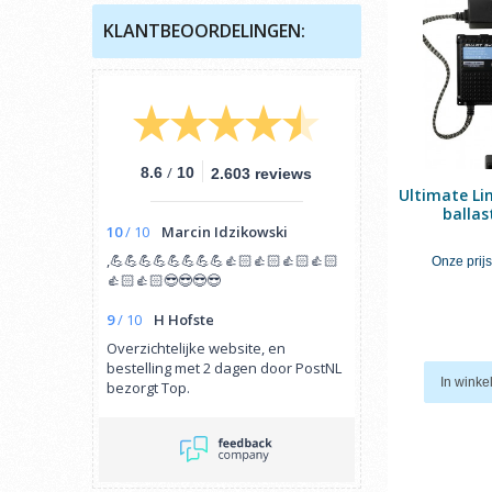
KLANTBEOORDELINGEN:
/
8.6
10
2.603 reviews
Ultimate Li
ballas
10
/
10
Marcin Idzikowski
,💪💪💪💪💪💪💪💪👍🏻👍🏻👍🏻👍🏻
Onze prijs
👍🏻👍🏻😎😎😎😎
9
/
10
H Hofste
Overzichtelijke website, en
bestelling met 2 dagen door PostNL
In wink
bezorgt Top.