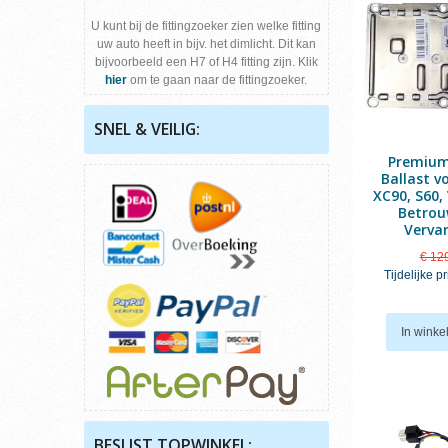
U kunt bij de fittingzoeker zien welke fitting
uw auto heeft in bijv. het dimlicht. Dit kan
bijvoorbeeld een H7 of H4 fitting zijn. Klik
hier
om te gaan naar de fittingzoeker.
SNEL & VEILIG:
Premiu
Ballast v
XC90, S60, 
Betrou
Verva
€ 12
Tijdelijke pr
In wink
BESLIST TOPWINKEL: