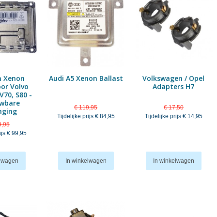
m Xenon
Audi A5 Xenon Ballast
Volkswagen / Opel
oor Volvo
Adapters H7
V70, S80 -
wbare
€ 119,95
€ 17,50
nging
Tijdelijke prijs
€ 84,95
Tijdelijke prijs
€ 14,95
9,95
ijs
€ 99,95
elwagen
In winkelwagen
In winkelwagen