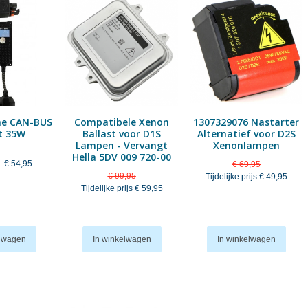
ne CAN-BUS
Compatibele Xenon
1307329076 Nastarter
t 35W
Ballast voor D1S
Alternatief voor D2S
Lampen - Vervangt
Xenonlampen
Hella 5DV 009 720-00
:
€ 54,95
€ 69,95
€ 99,95
Tijdelijke prijs
€ 49,95
Tijdelijke prijs
€ 59,95
elwagen
In winkelwagen
In winkelwagen