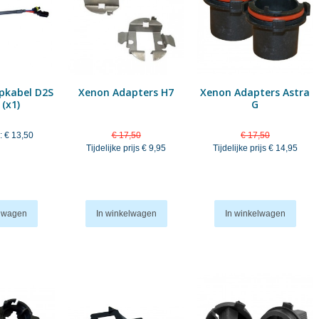
opkabel D2S
Xenon Adapters H7
Xenon Adapters Astra
 (x1)
G
:
€ 13,50
€ 17,50
€ 17,50
Tijdelijke prijs
€ 9,95
Tijdelijke prijs
€ 14,95
elwagen
In winkelwagen
In winkelwagen