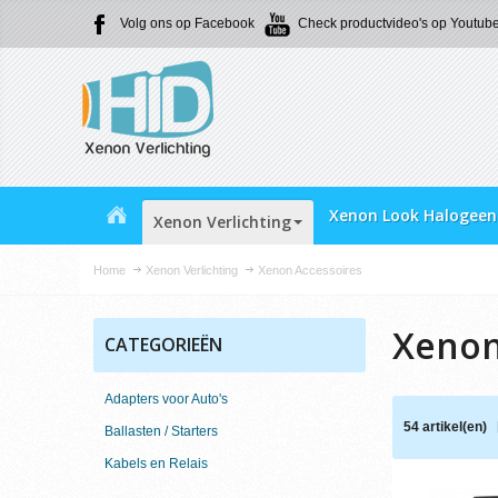
Volg ons op Facebook
Check productvideo's op Youtub
Xenon Look Halogeen
Xenon Verlichting
Home
Xenon Verlichting
Xenon Accessoires
Xenon
CATEGORIEËN
Adapters voor Auto's
54 artikel(en)
Ballasten / Starters
Kabels en Relais