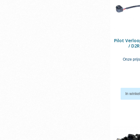
Pilot Verlo
/ D2R
Onze prijs
In wink