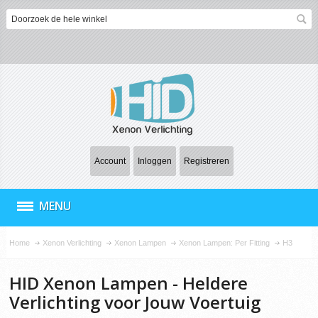
Account
Inloggen
Registreren
MENU
Home
Xenon Verlichting
Xenon Lampen
Xenon Lampen: Per Fitting
H3
HID Xenon Lampen - Heldere
Verlichting voor Jouw Voertuig