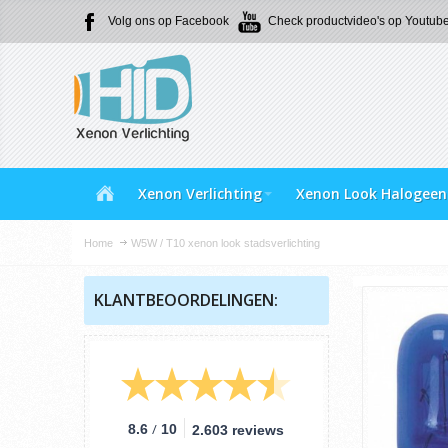
Volg ons op Facebook
Check productvideo's op Youtub
Xenon Verlichting
Xenon Look Halogeen
Home
W5W / T10 xenon look stadsverlichting
KLANTBEOORDELINGEN:
/
8.6
10
2.603 reviews