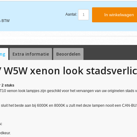
In winkelwagen
Aantal:
1% BTW
ing
Extra informatie
Beoordelen
/ W5W xenon look
stadsverli
 2 stuks
10 xenon look lampjes zijn geschikt voor het vervangen van uw originelen stads 
ur sluit het beste aan bij 6000K en 8000K u zult met deze lampen nooit een CAN-BU
s:
dkeur.