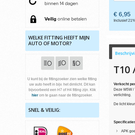
€ 6,95
Inclusief 2
WELKE FITTING HEEFT MIJN
AUTO OF MOTOR?
Beschrijv
T10 
U kunt bij de fittingzoeker zien welke fitting
Verkocht per
uw auto heeft in bijv. het dimlicht. Dit kan
Deze W5W / T
bijvoorbeeld een H7 of H4 fitting zijn. Klik
verlichting.
hier
om te gaan naar de fittingzoeker.
De licht kle
SNEL & VEILIG:
Specificatie
APK goe