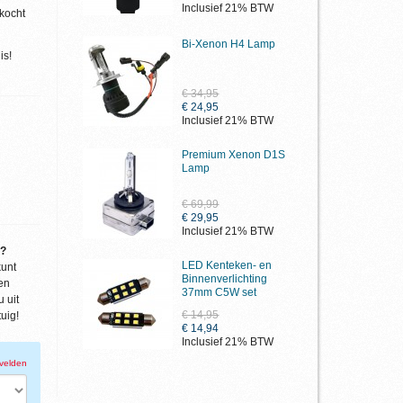
Inclusief 21% BTW
kocht
Bi-Xenon H4 Lamp
is!
€ 34,95
€ 24,95
Inclusief 21% BTW
Premium Xenon D1S
Lamp
€ 69,99
€ 29,95
Inclusief 21% BTW
g?
LED Kenteken- en
kunt
Binnenverlichting
en
37mm C5W set
 uit
€ 14,95
uig!
€ 14,94
Inclusief 21% BTW
 velden