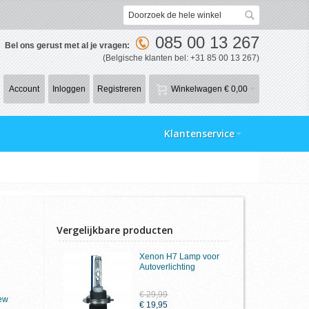
085 00 13 267
Bel ons gerust met al je vragen:
(Belgische klanten bel: +31 85 00 13 267)
Account
Inloggen
Registreren
Winkelwagen
€ 0,00
Klantenservice
Vergelijkbare producten
Xenon H7 Lamp voor
Autoverlichting
€ 29,99
iew
€ 19,95