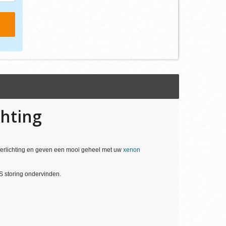
chting
verlichting en geven een mooi geheel met uw
xenon
S storing ondervinden.