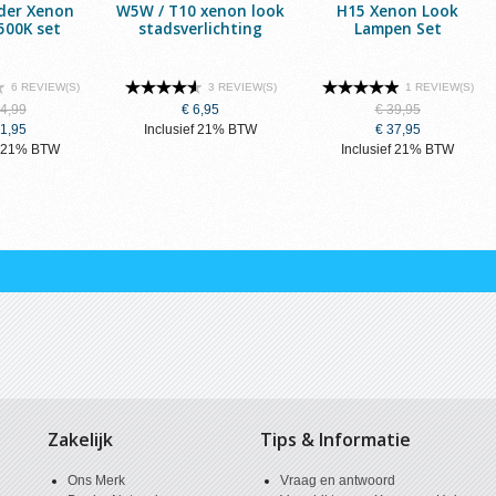
der Xenon
W5W / T10 xenon look
H15 Xenon Look
500K set
stadsverlichting
Lampen Set
6 REVIEW(S)
3 REVIEW(S)
1 REVIEW(S)
24,99
€ 6,95
€ 39,95
21,95
Inclusief 21% BTW
€ 37,95
ef 21% BTW
Inclusief 21% BTW
Zakelijk
Tips & Informatie
Ons Merk
Vraag en antwoord