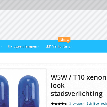
e
Nieuw
Halogeen lampen
LED Verlichting
W5W / T10 xenon
look
stadsverlichting
3 review(s)
Schrijf een rev