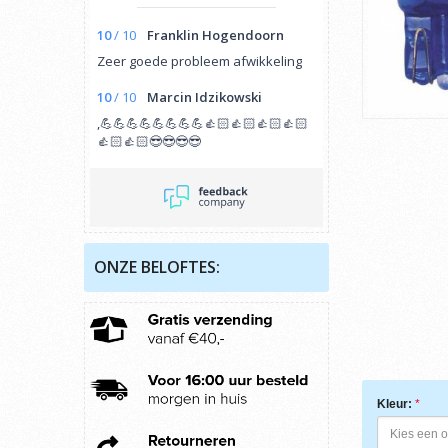
10
/
10
Franklin Hogendoorn
Zeer goede probleem afwikkeling
10
/
10
Marcin Idzikowski
,💪💪💪💪💪💪💪💪👍🏻👍🏻👍🏻👍🏻
👍🏻👍🏻😎😎😎😎
ONZE BELOFTES:
Kleur: