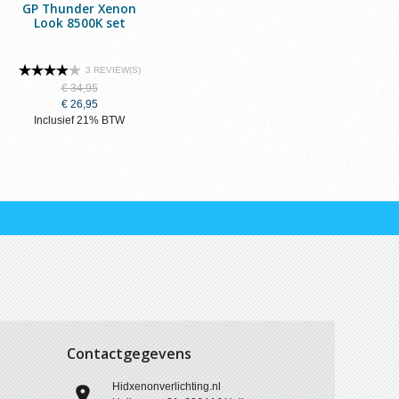
GP Thunder Xenon
Look 8500K set
3 REVIEW(S)
€ 34,95
€ 26,95
Inclusief 21% BTW
Contactgegevens
Hidxenonverlichting.nl