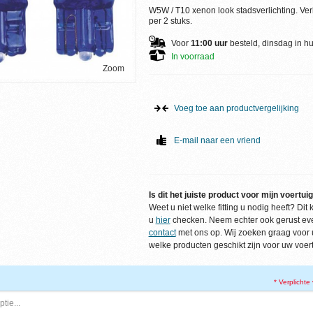
W5W / T10 xenon look stadsverlichting. Ver
per 2 stuks.
Voor
11:00 uur
besteld, dinsdag in hu
In voorraad
Zoom
Voeg toe aan productvergelijking
E-mail naar een vriend
Is dit het juiste product voor mijn voertui
Weet u niet welke fitting u nodig heeft? Dit 
u
hier
checken. Neem echter ook gerust ev
contact
met ons op. Wij zoeken graag voor u
welke producten geschikt zijn voor uw voert
* Verplichte