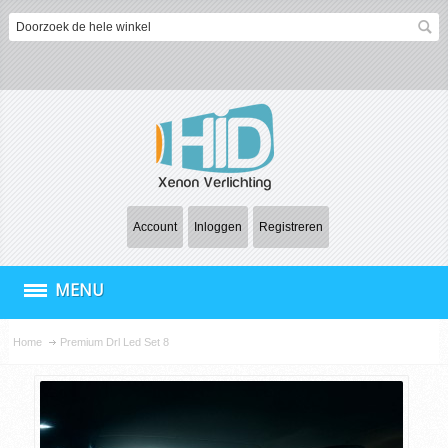
Account
Inloggen
Registreren
MENU
Home
Premium Drl Led Set 8