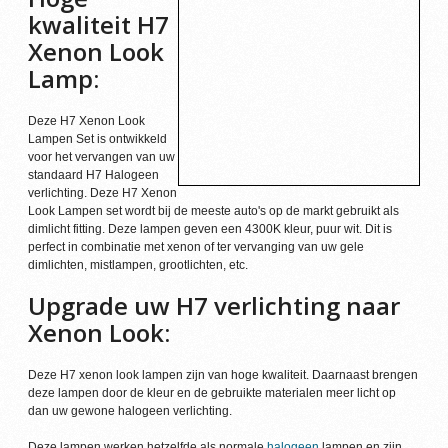
kwaliteit H7
Xenon Look
Lamp:
Deze H7 Xenon Look
Lampen Set is ontwikkeld
voor het vervangen van uw
standaard H7 Halogeen
verlichting. Deze H7 Xenon
Look Lampen set wordt bij de meeste auto's op de markt gebruikt als
dimlicht fitting. Deze lampen geven een 4300K kleur, puur wit. Dit is
perfect in combinatie met xenon of ter vervanging van uw gele
dimlichten, mistlampen, grootlichten, etc.
Upgrade uw H7 verlichting naar
Xenon Look:
Deze H7 xenon look lampen zijn van hoge kwaliteit. Daarnaast brengen
deze lampen door de kleur en de gebruikte materialen meer licht op
dan uw gewone halogeen verlichting.
Deze lampen werken hetzelfde als normale
halogeen
lampen en zijn