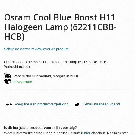
Osram Cool Blue Boost H11
Halogeen Lamp (62211CBB-
HCB)
Schrijf de eerste review over dit product
Osram Cool Blue Boost H11 Halogeen Lamp (62150CBB-HCB)
Verkocht per Set.
Voor
11:00 uur
besteld, morgen in huis!
In voorraad
Voeg toe aan productvergelijking
E-mail naar een vriend
Is dit het juiste product voor mijn voertuig?
Weet u niet welke fitting u nodig heeft? Dit kunt u
hier
checken. Neem echter