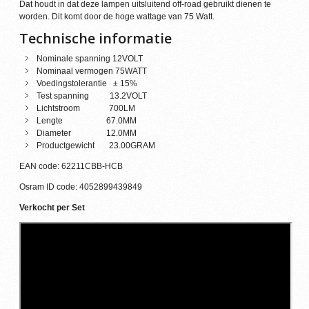
Dat houdt in dat deze lampen uitsluitend off-road gebruikt dienen te
worden. Dit komt door de hoge wattage van 75 Watt.
Technische informatie
Nominale spanning 12VOLT
Nominaal vermogen 75WATT
Voedingstolerantie ± 15%
Test spanning 13.2VOLT
Lichtstroom 700LM
Lengte 67.0MM
Diameter 12.0MM
Productgewicht 23.00GRAM
EAN code: 62211CBB-HCB
Osram ID code: 4052899439849
Verkocht per Set