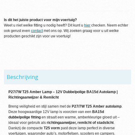
Is dit het juiste product voor mijn voertuig?
Weet u niet welke fitting u nodig heeft? Dit kunt u
hier
checken. Neem echter
ook gerust even
contact
met ons op. Wij zoeken graag voor u uit welke
producten geschikt zijn voor uw voertuig!
Beschrijving
P27/7W T25 Amber Lamp – 12V Dubbelpolige BA15d Autolamp |
Richtingaanwijzer & Remlicht
Breng veiligheid en stijl samen met de
P27/7W T25 Amber autolamp
.
Deze hoogwaardige 12V lamp is voorzien van een
BA15d
dubbelpolige fitting
en straalt een warme, amberkleurige gloed uit –
ideaal voor gebruik als
richtingaanwijzer, remlicht of stadslicht
.
Dankzij de compacte
T25 vorm
past deze lamp perfect in diverse
voertuigen, waaronder auto’s, motorfietsen, scooters en campers.