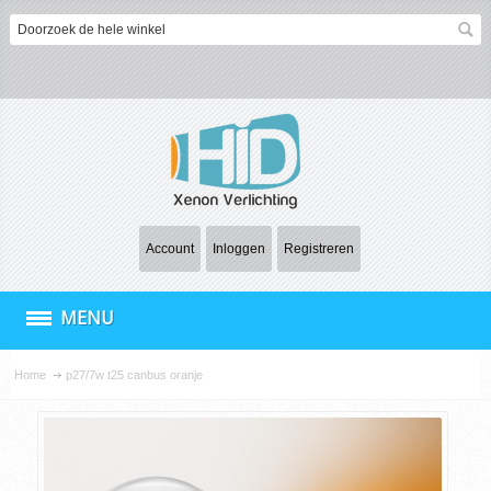
Account
Inloggen
Registreren
MENU
Home
p27/7w t25 canbus oranje