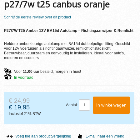
p27/7w t25 canbus oranje
Schrijf de eerste review over dit product
P27/7W T25 Amber 12V BA15d Autolamp – Richtingaanwijzer & Remlicht
Heldere amberkleurige autolamp met BA15d dubbelpolige fitting. Geschikt
voor 12V voertuigen als richtingaanwijzer, remlicht of stadslicht.
Betrouwbaar, duurzaam en eenvoudig te installeren. Ideaal voor auto's,
motoren en scooters.
Voor
11:00 uur
besteld, morgen in huis!
In voorraad
€ 24,99
In winkelwagen
Aantal:
€ 19,95
Inclusief 21% BTW
Voeg toe aan productvergelijking
E-mail naar een vriend