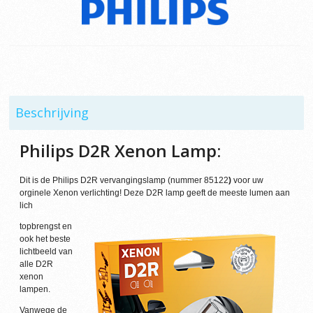
Beschrijving
Philips D2R Xenon Lamp:
Dit is de Philips D2R vervangingslamp (nummer 85122
)
voor uw
orginele Xenon verlichting!
Deze D2R lamp geeft de meeste lumen aan
lich
topbrengst en
ook het beste
lichtbeeld van
alle D2R
xenon
lampen.
Vanwege de