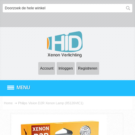
Account
Inloggen
Registreren
MENU
Home
Philips Vision D2R Xenon Lamp (85126VIC1)