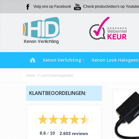
Volg ons op Facebook
Check productvideo's op Youtub
Xenon Verlichting
Xenon Look Halogeen
Home
Led Ontstoringskabel
KLANTBEOORDELINGEN:
/
8.6
10
2.603 reviews