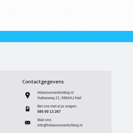
Contactgegevens
Hidxenonverlichting.nl
n
Hallseweg 21, 6964AJ Hall
Bel ons met al je vragen:
?
085 00 13 267
Mail ons:
info@hidxenonverlichting.nl