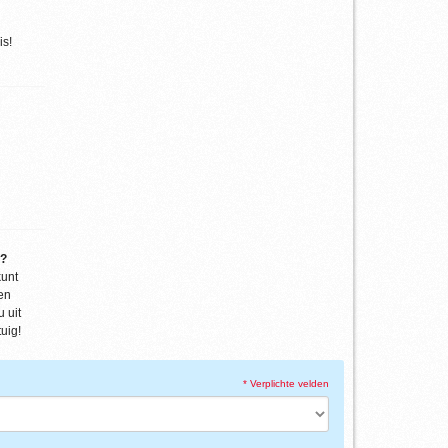
is!
g?
kunt
en
 uit
uig!
* Verplichte velden