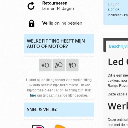
€ 34,99
€ 29,95
Inclusief 2
WELKE FITTING HEEFT MIJN
AUTO OF MOTOR?
Beschrijv
Led 
Dit is een n
U kunt bij de fittingzoeker zien welke fitting
trekken, nog
uw auto heeft in bijv. het dimlicht. Dit kan
Range Rovers
bijvoorbeeld een H7 of H4 fitting zijn. Klik
Deze kabels z
hier
om te gaan naar de fittingzoeker.
Werk
SNEL & VEILIG:
Deze ontstor
ook met de 