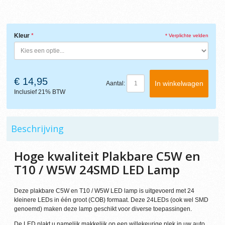
Kleur
* Verplichte velden
€ 14,95
In winkelwagen
Aantal:
Inclusief 21% BTW
Beschrijving
Hoge kwaliteit Plakbare C5W en
T10 / W5W 24SMD LED Lamp
Deze plakbare C5W en T10 / W5W LED lamp is uitgevoerd met 24
kleinere LEDs in één groot (COB) formaat. Deze 24LEDs (ook wel SMD
genoemd) maken deze lamp geschikt voor diverse toepassingen.
De LED plakt u namelijk makkelijk op een willekeurige plek in uw auto