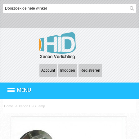
Account
Inloggen
Registreren
MENU
Home
Xenon H9B Lamp