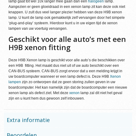
lamp gaat tot wel 10x langer mee gaan dan een
halogeen
lamp.
Aangezien er geen gloeidraad in een xenon lamp zit kan deze ook niet
knappen. U zult dus veel langer plezier hebben van deze H9B xenon
lamp. U kunt de lamp ook gemakkelijk zelf vervangen door het simpele
‘plug-and-play’ systeem. Hierdoor kunt u in uw eigen tijd de xenon
lampen van uw voertuig vervangen.
Geschikt voor alle auto’s met een
H9B xenon fitting
Deze H9B Xenon lamp is geschikt voor alle auto’s die beschikken over
een H9B fitting. Het maakt dus niet uit of uw auto beschikt over een
CAN-BUS systeem. CAN-BUS zorgt ervoor dat u een melding krijgt in
uw boardcomputer wanneer er een lamp defect is. Deze H9B
Xenon
lampen
zijn zo ontworpen dat ze geen storing zullen geven in uw
boardcomputer. Het kan namelijk zijn dat de boardcomputer een nieuwe
xenon lamp als defect ziet. Met deze
xenon
lamp zal dit niet het geval
zijn en u kunt hem dus gewoon zelf inbouwen.
Extra informatie
Beoordelen